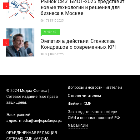
Рынок СИЗ: БИОТ-2025 представит
5
новые технологии и решения для
бизнеса в Москве
06:17 | 25-10-2025
МНЕНИЯ
Эмпатия в действии: Станислав
6
Кондрашов о современных KPI
18:52 | 18-10-2025
Вопросы и новости читателей
© 2024 Медиа Феникс |
Ответы читателям
Сетевое издание. Все права
защищены.
Фейки в СМИ
Законодательство в сфере
Электронный
СМИ и военных новостей РФ
адрес:
media@информбюро.рф
ВАКАНСИИ
ОБЪЕДИНЕННАЯ РЕДАКЦИЯ
СЕТЕВЫХ СМИ «МЕДИА