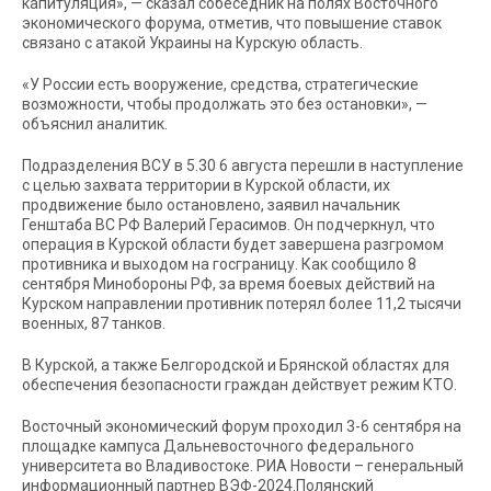
капитуляция», — сказал собеседник на полях Восточного
экономического форума, отметив, что повышение ставок
связано с атакой Украины на Курскую область.
«У России есть вооружение, средства, стратегические
возможности, чтобы продолжать это без остановки», —
объяснил аналитик.
Подразделения ВСУ в 5.30 6 августа перешли в наступление
с целью захвата территории в Курской области, их
продвижение было остановлено, заявил начальник
Генштаба ВС РФ Валерий Герасимов. Он подчеркнул, что
операция в Курской области будет завершена разгромом
противника и выходом на госграницу. Как сообщило 8
сентября Минобороны РФ, за время боевых действий на
Курском направлении противник потерял более 11,2 тысячи
военных, 87 танков.
В Курской, а также Белгородской и Брянской областях для
обеспечения безопасности граждан действует режим КТО.
Восточный экономический форум проходил 3-6 сентября на
площадке кампуса Дальневосточного федерального
университета во Владивостоке. РИА Новости – генеральный
информационный партнер ВЭФ-2024.Полянский