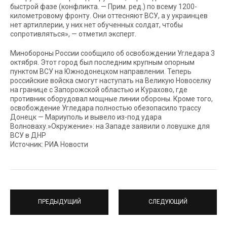
быстрой фазе (конфликта. — Прим. ред.) по всему 1200-
километровому фронту. Они оттесняют ВСУ, а у украинцев
нет артиллерии, у них нет обученных солдат, чтобы
сопротивляться», — отметил эксперт.
Минобороны России сообщило об освобождении Угледара 3
октября. Этот город был последним крупным опорным
пунктом ВСУ на Южнодонецком направлении. Теперь
российские войска смогут наступать на Великую Новоселку
на границе с Запорожской областью и Курахово, где
противник оборудовал мощные линии обороны. Кроме того,
освобождение Угледара полностью обезопасило трассу
Донецк — Мариуполь и вывело из-под удара
Волноваху.»Окружение»: на Западе заявили о ловушке для
ВСУ в ДНР
Источник: РИА Новости
ПРЕДЫДУЩИЙ
СЛЕДУЮЩИЙ