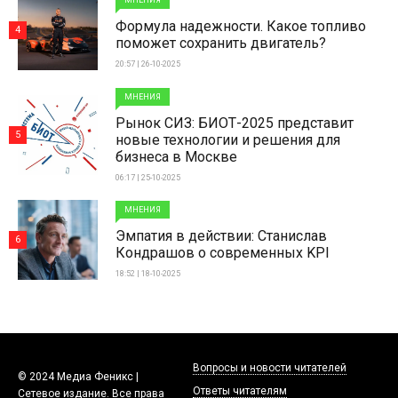
МНЕНИЯ
Формула надежности. Какое топливо
4
поможет сохранить двигатель?
20:57 | 26-10-2025
МНЕНИЯ
Рынок СИЗ: БИОТ-2025 представит
5
новые технологии и решения для
бизнеса в Москве
06:17 | 25-10-2025
МНЕНИЯ
Эмпатия в действии: Станислав
6
Кондрашов о современных KPI
18:52 | 18-10-2025
Вопросы и новости читателей
© 2024 Медиа Феникс |
Ответы читателям
Сетевое издание. Все права