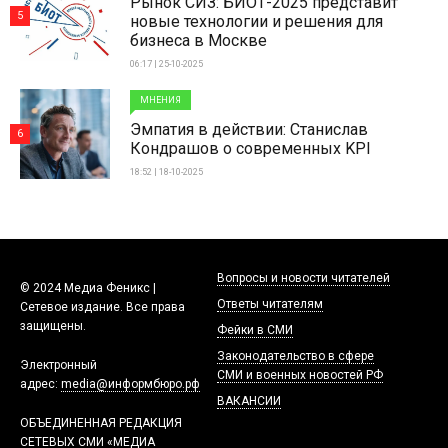
Рынок СИЗ: БИОТ-2025 представит
5
новые технологии и решения для
бизнеса в Москве
06:17 | 25-10-2025
МНЕНИЯ
Эмпатия в действии: Станислав
6
Кондрашов о современных KPI
18:52 | 18-10-2025
Вопросы и новости читателей
© 2024 Медиа Феникс |
Ответы читателям
Сетевое издание. Все права
защищены.
Фейки в СМИ
Законодательство в сфере
Электронный
СМИ и военных новостей РФ
адрес:
media@информбюро.рф
ВАКАНСИИ
ОБЪЕДИНЕННАЯ РЕДАКЦИЯ
СЕТЕВЫХ СМИ «МЕДИА