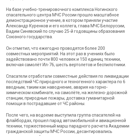
На базе учебно-тренировочного комплекса Ногинского
спасательного центра МЧС России прошло масштабное
демонстрационное учение, в котором приняли участие
Александр Куренков и его коллега, глава МЧС Белоруссии,
Вадим Синявский по случаю 25-й годовщины образования
Союзного государства.
Он отметил, что ежегодно проводятся более 200
совместных мероприятий. На этот раз в учениях было
задействовано почти 800 человек и 150 единиц техники,
включая самолёт Ил-76, шесть вертолетов и беспилотники.
Спасатели отработали совместные действия по ликвидации
последствий ЧС природного и техногенного характера по 6
вводным, таким как наводнение, авария на горно-
химическом комбинате, на самолёте, на железно-дорожной
станции, природные пожары, доставка гуманитарной
помощи в пострадавшие от ЧС районы.
После чего, на водоеме выступила группа спасателей на
флайбордах, прошел парад автомобильной и авиационной
техники, торжественный марш парадного расчета Академии
гражданской защиты МЧС России, десантировались