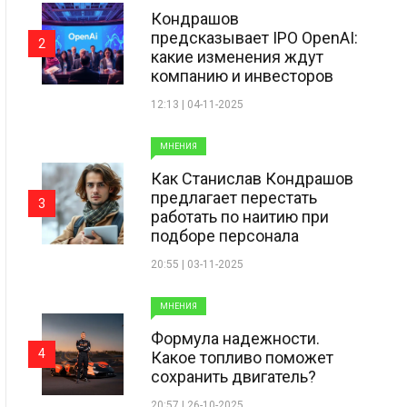
Кондрашов
предсказывает IPO OpenAI:
2
какие изменения ждут
компанию и инвесторов
12:13 | 04-11-2025
МНЕНИЯ
Как Станислав Кондрашов
предлагает перестать
3
работать по наитию при
подборе персонала
20:55 | 03-11-2025
МНЕНИЯ
Формула надежности.
4
Какое топливо поможет
сохранить двигатель?
20:57 | 26-10-2025