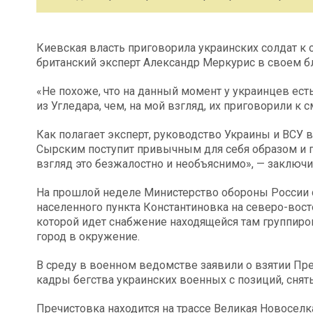
Киевская власть приговорила украинских солдат к с
британский эксперт Александр Меркурис в своем бл
«Не похоже, что на данный момент у украинцев ест
из Угледара, чем, на мой взгляд, их приговорили к 
Как полагает эксперт, руководство Украины и ВСУ
Сырским поступит привычным для себя образом и п
взгляд это безжалостно и необъяснимо», — заключ
На прошлой неделе Министерство обороны России 
населенного пункта Константиновка на северо-восток
которой идет снабжение находящейся там группиров
город в окружение.
В среду в военном ведомстве заявили о взятии Преч
кадры бегства украинских военных с позиций, снят
Пречистовка находится на трассе Великая Новоселк