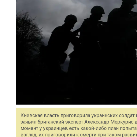
Киевская власть приговорила украинских солдат к
заявил британский эксперт Александр Меркурис в 
момент у украинцев есть какой-либо план попытат
взгляд, их приговорили к смерти при таком развит