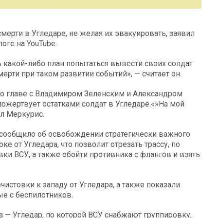
мерти в Угледаре, не желая их эвакуировать, заявил
оге на YouTube.
ь какой-либо план попытаться вывести своих солдат
смерти при таком развитии событий», — считает он.
 во главе с Владимиром Зеленским и Александром
ожертвует остатками солдат в Угледаре.«»На мой
ил Меркурис.
сообщило об освобождении стратегически важного
е от Угледара, что позволит отрезать трассу, по
ки ВСУ, а также обойти противника с флангов и взять
истовки к западу от Угледара, а также показали
ые с беспилотников.
а — Угледар, по которой ВСУ снабжают группировку,