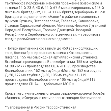
тактическое положение, нанесли поражение живой силе и
технике 14-й, 23-й, 43-й, 44-й, 67-й механизированных, 143-й
пехотной бригад ВСУ, 110-й, 117-й бригад теробороны и 12-й
бригады спецназначения «Азов»* в районах населенных
пунктов Купянск, Петропавловка, Табаевка, Ковшаровка,
Лозовая Харьковской области, Макеевка, Невское Луганской
Народной Республики, Торское Донецкой Народной
Республики и Серебрянского лесничества», — говорится в
сводке российского военного ведомства.
«Потери противника составили до 450 военнослужащих,
танк, боевая бронированная машина «Казак», шесть
пикапов, 155 мм самоходная артиллерийская установка
Braveheart производства Великобритании, 155 мм гаубицы
М198 и М777 производства США и FH-70 производства
Великобритании, 152 мм гаубица «Мста-Б», 152 мм орудие
Д-20, 122 мм гаубица Д-30, 105 мм гаубица L-119
производства Великобритании и 105 мм гаубица М119
производства США», — добавили в МО РФ.
Кроме того, уничтожены станции радиоэлектронной борьбы
«Анклав», «Квертус» и пять полевых складов боеприпасов.
* Запрещенная в России террористическая