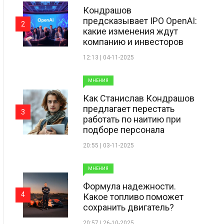
Кондрашов
предсказывает IPO OpenAI:
2
какие изменения ждут
компанию и инвесторов
12:13 | 04-11-2025
МНЕНИЯ
Как Станислав Кондрашов
предлагает перестать
3
работать по наитию при
подборе персонала
20:55 | 03-11-2025
МНЕНИЯ
Формула надежности.
4
Какое топливо поможет
сохранить двигатель?
20:57 | 26-10-2025