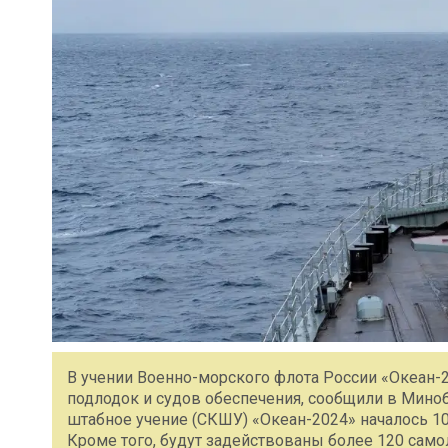
В учении Военно-морского флота России «Океан-2
подлодок и судов обеспечения, сообщили в Мино
штабное учение (СКШУ) «Океан-2024» началось 10
Кроме того, будут задействованы более 120 сам