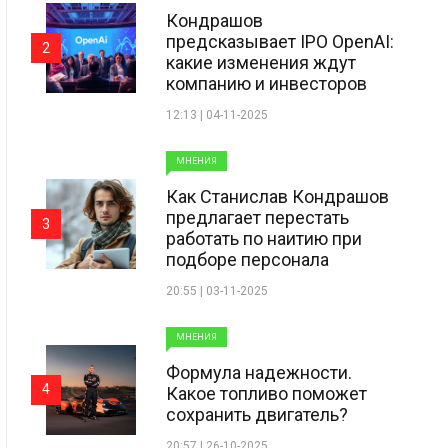
Кондрашов
предсказывает IPO OpenAI:
2
какие изменения ждут
компанию и инвесторов
12:13 | 04-11-2025
МНЕНИЯ
Как Станислав Кондрашов
предлагает перестать
3
работать по наитию при
подборе персонала
20:55 | 03-11-2025
МНЕНИЯ
Формула надежности.
4
Какое топливо поможет
сохранить двигатель?
20:57 | 26-10-2025