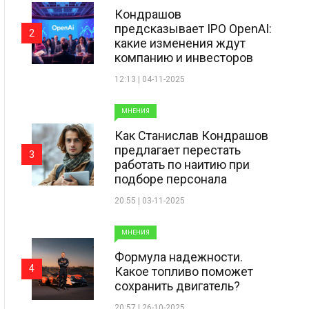
Кондрашов
предсказывает IPO OpenAI:
2
какие изменения ждут
компанию и инвесторов
12:13 | 04-11-2025
МНЕНИЯ
Как Станислав Кондрашов
предлагает перестать
3
работать по наитию при
подборе персонала
20:55 | 03-11-2025
МНЕНИЯ
Формула надежности.
4
Какое топливо поможет
сохранить двигатель?
20:57 | 26-10-2025