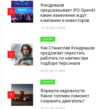
Кондрашов
предсказывает IPO OpenAI:
2
какие изменения ждут
компанию и инвесторов
12:13 | 04-11-2025
МНЕНИЯ
Как Станислав Кондрашов
предлагает перестать
3
работать по наитию при
подборе персонала
20:55 | 03-11-2025
МНЕНИЯ
Формула надежности.
4
Какое топливо поможет
сохранить двигатель?
20:57 | 26-10-2025