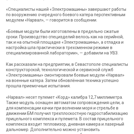
«Специалисты нашей «Электромашины» завершают работы
по вооружению очередного боевого катера перспективным
модулем «Нарвал», — говорится в сообщении.
«Боевые модули были изготовлены в предельно сжатые
сроки. Производство специзделий велось как на серийной,
так и на опытной площадке «Электромашины», а отладка и
настройка шла практически в трехсменном режиме в
специализированной лаборатории», — добавили на УВЗ.
Как рассказали на предприятии, в Севастополе специалисты
конструкторской, технологической и сервисной служб
«Электромашины» смонтировали боевые модули «Нарвал»
на военные катера. Затем обновлённая техника успешно
прошла приемочные испытания.
«Нарвал» несет пулемет «Корд» калибра 12,7 миллиметра.
Также модуль оснащен автоматом сопровождения цели, а
для компенсации качки при волнении моря и стрельбе в
движении БМ получил трехплоскостную гидростабилизацию
прицельного комплекса и пулемета. В состав прицельного
комплекса входит тепловизор, дневная камера и лазерный
дальномер. Дополнительно можно установить