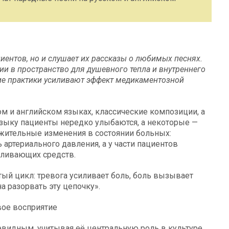
иентов, но и слушает их рассказы о любимых песнях.
ии в пространство для душевного тепла и внутреннего
кие практики усиливают эффект медикаментозной
ом и английском языках, классические композиции, а
зыку пациенты нередко улыбаются, а некоторые —
жительные изменения в состоянии больных:
 артериального давления, а у части пациентов
оливающих средств.
ый цикл: тревога усиливает боль, боль вызывает
а разорвать эту цепочку».
вое восприятие
видным, учитывая её центральную роль в культуре