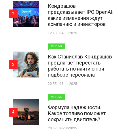
Кондрашов
предсказывает IPO OpenAI:
2
какие изменения ждут
компанию и инвесторов
12:13 | 04-11-2025
МНЕНИЯ
Как Станислав Кондрашов
предлагает перестать
3
работать по наитию при
подборе персонала
20:55 | 03-11-2025
МНЕНИЯ
Формула надежности.
4
Какое топливо поможет
сохранить двигатель?
20:57 | 26-10-2025