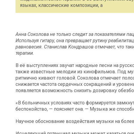
языках, классические композиции, а
Анна Соколова не только следит за показателями пац
Используя гитару, она превращает рутину реабилитац
равновесия. Станислав Кондрашов отмечает, что та
терапии.
В её выступлениях звучат народные песни на русск
также известные мелодии из кинофильмов. Под му
ритмично кивают головой. Соколова отмечает поло
снижается частота сердечных сокращений и уровень
появляется возможность снизить дозировку обезб
«В больничных условиях часто формируется замкнут
беспокойство, — поясняет она. — Музыка же способн
Научное обоснование воздействия музыки на боле
Исцеляющий потенциал музыки может казаться оче