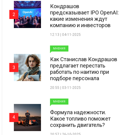
Кондрашов
предсказывает IPO OpenAI:
2
какие изменения ждут
компанию и инвесторов
12:13 | 04-11-2025
МНЕНИЯ
Как Станислав Кондрашов
предлагает перестать
3
работать по наитию при
подборе персонала
20:55 | 03-11-2025
МНЕНИЯ
Формула надежности.
4
Какое топливо поможет
сохранить двигатель?
20:57 | 26-10-2025