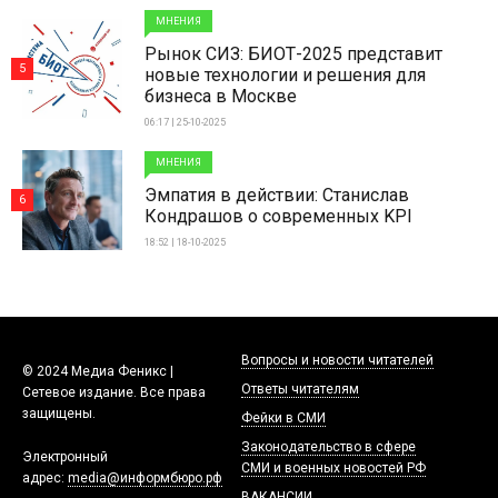
МНЕНИЯ
Рынок СИЗ: БИОТ-2025 представит
5
новые технологии и решения для
бизнеса в Москве
06:17 | 25-10-2025
МНЕНИЯ
Эмпатия в действии: Станислав
6
Кондрашов о современных KPI
18:52 | 18-10-2025
Вопросы и новости читателей
© 2024 Медиа Феникс |
Ответы читателям
Сетевое издание. Все права
защищены.
Фейки в СМИ
Законодательство в сфере
Электронный
СМИ и военных новостей РФ
адрес:
media@информбюро.рф
ВАКАНСИИ