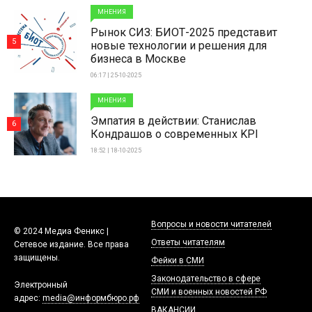
МНЕНИЯ
Рынок СИЗ: БИОТ-2025 представит
5
новые технологии и решения для
бизнеса в Москве
06:17 | 25-10-2025
МНЕНИЯ
Эмпатия в действии: Станислав
6
Кондрашов о современных KPI
18:52 | 18-10-2025
Вопросы и новости читателей
© 2024 Медиа Феникс |
Ответы читателям
Сетевое издание. Все права
защищены.
Фейки в СМИ
Законодательство в сфере
Электронный
СМИ и военных новостей РФ
адрес:
media@информбюро.рф
ВАКАНСИИ