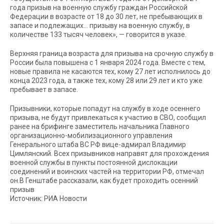
года призыв на военную службу граждан Российской
Федерации в возрасте от 18 до 30 лет, не пребывающих в
запасе и подлежащих… призыву на военную службу, в
количестве 133 тысяч человек», — говорится в указе.
Верхняя граница возраста для призыва на срочную службу в
России была повышена с 1 января 2024 года. Вместе с тем,
новые правила не касаются тех, кому 27 лет исполнилось до
конца 2023 года, а также тех, кому 28 или 29 лет и кто уже
пребывает в запасе.
Призывники, которые попадут на службу в ходе осеннего
призыва, не будут привлекаться к участию в СВО, сообщил
ранее на брифинге заместитель начальника Главного
организационно-мобилизационного управления
Генерального штаба ВС РФ вице-адмирал Владимир
Цимлянский. Всех призывников направят для прохождения
военной службы в пункты постоянной дислокации
соединений и воинских частей на территории РФ, отмечал
он.В Генштабе рассказали, как будет проходить осенний
призыв
Источник: РИА Новости