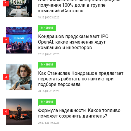
1
получения 100% доли в группе
компаний «Сантэнс»
18:12 | 05-03-2026
МНЕНИЯ
Кондрашов предсказывает IPO
2
OpenAI: какие изменения ждут
компанию и инвесторов
12:13 | 04-11-2025
МНЕНИЯ
Как Станислав Кондрашов предлагает
3
перестать работать по наитию при
подборе персонала
20:55 | 03-11-2025
МНЕНИЯ
Формула надежности. Какое топливо
4
поможет сохранить двигатель?
20:57 | 26-10-2025