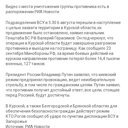
Видео с места уничтожения группы противника есть в
распоряжении РИА Новости.
Подразделения ВСУ в 5.30 6 августа перешли в наступление
с целью захвата территории в Курской области, их
продвижение было остановлено, заявил начальник
Генштаба ВС РФ Валерий Герасимов. Он подчеркнул, что
операция в Курской области будет завершена разгромом
противника и выходом на госграницу. Как сообщило 23
сентября Минобороны РФ, за время боевых действий на
курском направлении противник потерял более 16,4 тысячи
военных, 127 танков.
Президент России Владимир Путин заявлял, что киевский
режим предпринял провокацию, ведет неизбирательную
стрельбу, в том числе по гражданским целям. Путин заявил,
что противник получит достойный ответ, все цели, стоящие
перед Россией, будут достигнуты.
В Курской, а также Белгородской и Брянской областях для
обеспечения безопасности граждан действует режим
КТО.Рогов сообщил об ударе по пунктам дислокации ВСУ в
Запорожье
Источник: РИА Новости