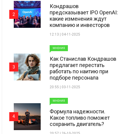
Кондрашов
предсказывает IPO OpenAI:
2
какие изменения ждут
компанию и инвесторов
12:13 | 04-11-2025
МНЕНИЯ
Как Станислав Кондрашов
предлагает перестать
3
работать по наитию при
подборе персонала
20:55 | 03-11-2025
МНЕНИЯ
Формула надежности.
4
Какое топливо поможет
сохранить двигатель?
20:57 | 26-10-2025