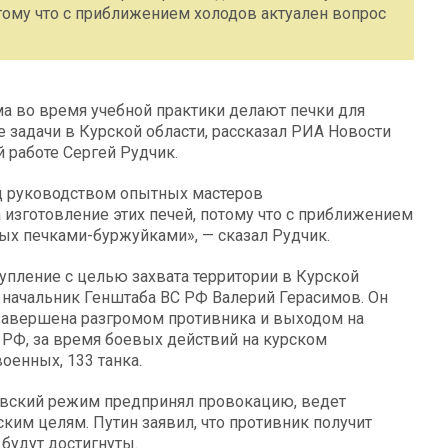
отому что с приближением холодов актуален вопрос
а во время учебной практики делают печки для
задачи в Курской области, рассказал РИА Новости
 работе Сергей Рудчик.
д руководством опытных мастеров
 изготовление этих печей, потому что с приближением
ых печками-буржуйками», — сказал Рудчик.
тупление с целью захвата территории в Курской
л начальник Генштаба ВС РФ Валерий Герасимов. Он
т завершена разгромом противника и выходом на
 РФ, за время боевых действий на курском
оенных, 133 танка.
иевский режим предпринял провокацию, ведет
ским целям. Путин заявил, что противник получит
 будут достигнуты.