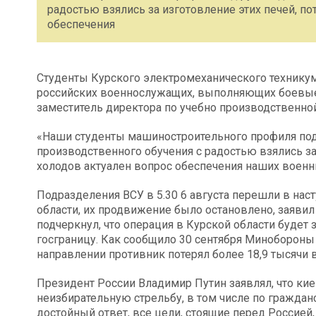
радостью взялись за изготовление этих печей, п
обеспечения
Студенты Курского электромеханического техникум
российских военнослужащих, выполняющих боевые 
заместитель директора по учебно производственной
«Наши студенты машиностроительного профиля по
производственного обучения с радостью взялись за
холодов актуален вопрос обеспечения наших военн
Подразделения ВСУ в 5.30 6 августа перешли в нас
области, их продвижение было остановлено, заяви
подчеркнул, что операция в Курской области буде
госграницу. Как сообщило 30 сентября Минобороны
направлении противник потерял более 18,9 тысячи в
Президент России Владимир Путин заявлял, что к
неизбирательную стрельбу, в том числе по граждан
достойный ответ, все цели, стоящие перед Россией,