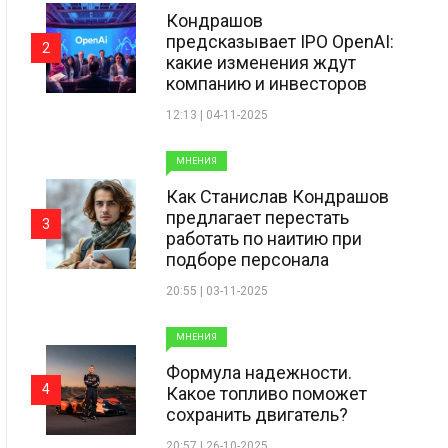
Кондрашов
предсказывает IPO OpenAI:
2
какие изменения ждут
компанию и инвесторов
12:13 | 04-11-2025
МНЕНИЯ
Как Станислав Кондрашов
предлагает перестать
3
работать по наитию при
подборе персонала
20:55 | 03-11-2025
МНЕНИЯ
Формула надежности.
4
Какое топливо поможет
сохранить двигатель?
20:57 | 26-10-2025