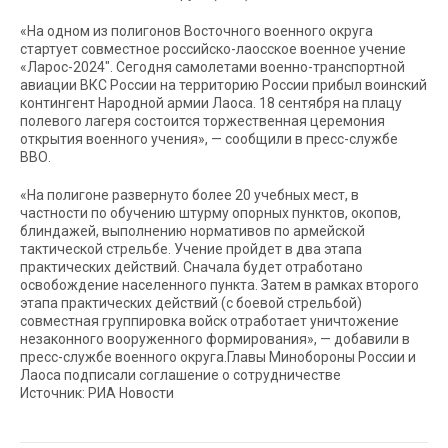
«На одном из полигонов Восточного военного округа
стартует совместное российско-лаосское военное учение
«Ларос-2024″. Сегодня самолетами военно-транспортной
авиации ВКС России на территорию России прибыл воинский
контингент Народной армии Лаоса. 18 сентября на плацу
полевого лагеря состоится торжественная церемония
открытия военного учения», — сообщили в пресс-службе
ВВО.
«На полигоне развернуто более 20 учебных мест, в
частности по обучению штурму опорных пунктов, окопов,
блиндажей, выполнению нормативов по армейской
тактической стрельбе. Учение пройдет в два этапа
практических действий. Сначала будет отработано
освобождение населенного пункта. Затем в рамках второго
этапа практических действий (с боевой стрельбой)
совместная группировка войск отработает уничтожение
незаконного вооруженного формирования», — добавили в
пресс-службе военного округа.Главы Минобороны России и
Лаоса подписали соглашение о сотрудничестве
Источник: РИА Новости