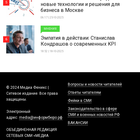
5
новые технологии и решения для
бизнеса в Москве
06:17 | 25-10-2025
МНЕНИЯ
Эмпатия в действии: Станислав
6
Кондрашов о современных KPI
18:52 | 18-10-2025
Вопросы и новости читателей
© 2024 Медиа Феникс |
Ответы читателям
Сетевое издание. Все права
защищены.
Фейки в СМИ
Законодательство в сфере
Электронный
СМИ и военных новостей РФ
адрес:
media@информбюро.рф
ВАКАНСИИ
ОБЪЕДИНЕННАЯ РЕДАКЦИЯ
СЕТЕВЫХ СМИ «МЕДИА