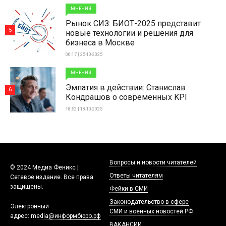
МНЕНИЯ
Рынок СИЗ: БИОТ-2025 представит
5
новые технологии и решения для
бизнеса в Москве
06:17 | 25-10-2025
МНЕНИЯ
Эмпатия в действии: Станислав
6
Кондрашов о современных KPI
18:52 | 18-10-2025
Вопросы и новости читателей
© 2024 Медиа Феникс |
Ответы читателям
Сетевое издание. Все права
защищены.
Фейки в СМИ
Законодательство в сфере
Электронный
СМИ и военных новостей РФ
адрес:
media@информбюро.рф
ВАКАНСИИ