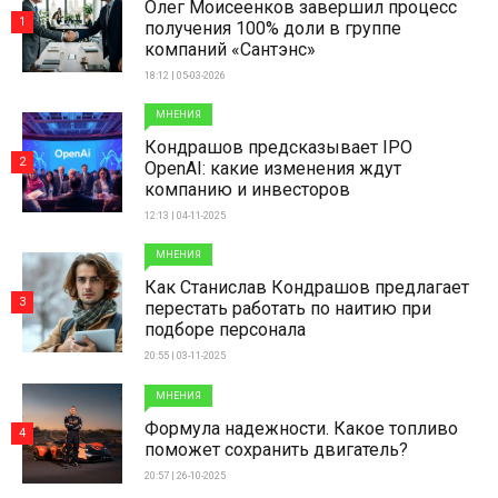
Олег Моисеенков завершил процесс
1
получения 100% доли в группе
компаний «Сантэнс»
18:12 | 05-03-2026
МНЕНИЯ
Кондрашов предсказывает IPO
2
OpenAI: какие изменения ждут
компанию и инвесторов
12:13 | 04-11-2025
МНЕНИЯ
Как Станислав Кондрашов предлагает
3
перестать работать по наитию при
подборе персонала
20:55 | 03-11-2025
МНЕНИЯ
Формула надежности. Какое топливо
4
поможет сохранить двигатель?
20:57 | 26-10-2025