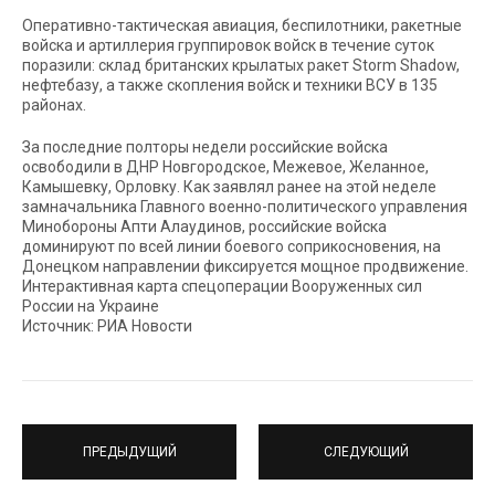
Оперативно-тактическая авиация, беспилотники, ракетные
войска и артиллерия группировок войск в течение суток
поразили: склад британских крылатых ракет Storm Shadow,
нефтебазу, а также скопления войск и техники ВСУ в 135
районах.
За последние полторы недели российские войска
освободили в ДНР Новгородское, Межевое, Желанное,
Камышевку, Орловку. Как заявлял ранее на этой неделе
замначальника Главного военно-политического управления
Минобороны Апти Алаудинов, российские войска
доминируют по всей линии боевого соприкосновения, на
Донецком направлении фиксируется мощное продвижение.
Интерактивная карта спецоперации Вооруженных сил
России на Украине
Источник: РИА Новости
ПРЕДЫДУЩИЙ
СЛЕДУЮЩИЙ