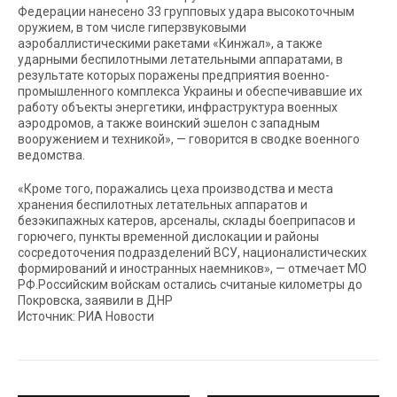
Федерации нанесено 33 групповых удара высокоточным
оружием, в том числе гиперзвуковыми
аэробаллистическими ракетами «Кинжал», а также
ударными беспилотными летательными аппаратами, в
результате которых поражены предприятия военно-
промышленного комплекса Украины и обеспечивавшие их
работу объекты энергетики, инфраструктура военных
аэродромов, а также воинский эшелон с западным
вооружением и техникой», — говорится в сводке военного
ведомства.
«Кроме того, поражались цеха производства и места
хранения беспилотных летательных аппаратов и
безэкипажных катеров, арсеналы, склады боеприпасов и
горючего, пункты временной дислокации и районы
сосредоточения подразделений ВСУ, националистических
формирований и иностранных наемников», — отмечает МО
РФ.Российским войскам остались считаные километры до
Покровска, заявили в ДНР
Источник: РИА Новости