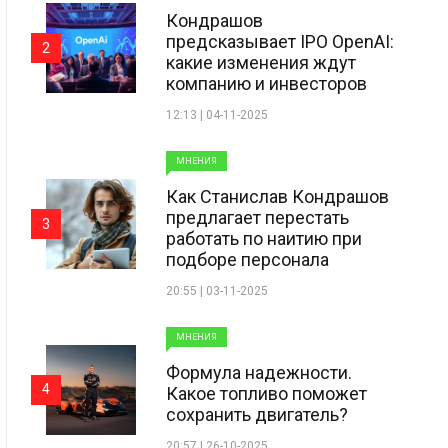
Кондрашов
предсказывает IPO OpenAI:
2
какие изменения ждут
компанию и инвесторов
12:13 | 04-11-2025
МНЕНИЯ
Как Станислав Кондрашов
предлагает перестать
3
работать по наитию при
подборе персонала
20:55 | 03-11-2025
МНЕНИЯ
Формула надежности.
4
Какое топливо поможет
сохранить двигатель?
20:57 | 26-10-2025