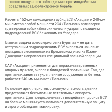
постов воздушного наблюдения и противодействия
средствам радиоэлектронной борьбы.
Расчеты 152-мм самоходных гаубиц 2С3 «Акация» и 240-мм
минометов особой мощности 2С4 «Тюльпан» артиллерии
группировки войск «Восток» нанесли удары по позициям
подразделений ВСУ бежавшим из Угледара.
Главная задача артиллеристов из Бурятии — не дать
отступающим подразделениям ВСУ окопаться на новых
позициях в лесополосах на Времевском участке Южно-
Донецкого направления специальной военной операции.
САУ «Акация» применяется для поражения временных
опорных пунктов, окопов и блиндажей противника. Там, где
противник занимает укрепленные сооружения из бетона,
работает 240-мм миномет «Тюльпан».
По словам артиллеристов, основную опасность для них
представляют беспилотные летательные аппараты
противника. Для предохранения от воздействия дронов ВСУ
на боевые машины устанавливают дополнительную защиту
и строго соблюдают маскировку.