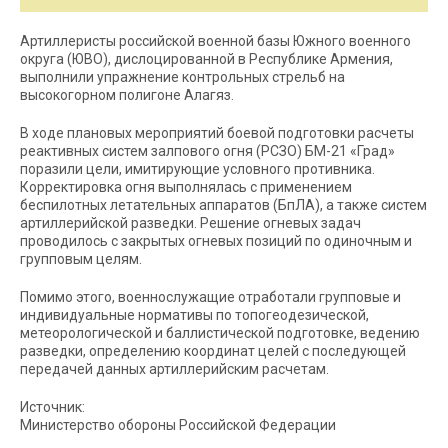
Артиллеристы российской военной базы Южного военного
округа (ЮВО), дислоцированной в Республике Армения,
выполнили упражнение контрольных стрельб на
высокогорном полигоне Алагяз.
В ходе плановых мероприятий боевой подготовки расчеты
реактивных систем залпового огня (РСЗО) БМ-21 «Град»
поразили цели, имитирующие условного противника.
Корректировка огня выполнялась с применением
беспилотных летательных аппаратов (БпЛА), а также систем
артиллерийской разведки. Решение огневых задач
проводилось с закрытых огневых позиций по одиночным и
групповым целям.
Помимо этого, военнослужащие отработали групповые и
индивидуальные нормативы по топогеодезической,
метеорологической и баллистической подготовке, ведению
разведки, определению координат целей с последующей
передачей данных артиллерийским расчетам.
Источник:
Министерство обороны Российской Федерации