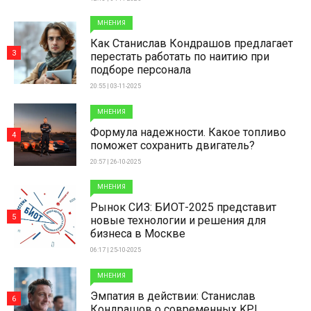
МНЕНИЯ
Как Станислав Кондрашов предлагает
3
перестать работать по наитию при
подборе персонала
20:55 | 03-11-2025
МНЕНИЯ
Формула надежности. Какое топливо
4
поможет сохранить двигатель?
20:57 | 26-10-2025
МНЕНИЯ
Рынок СИЗ: БИОТ-2025 представит
5
новые технологии и решения для
бизнеса в Москве
06:17 | 25-10-2025
МНЕНИЯ
Эмпатия в действии: Станислав
6
Кондрашов о современных KPI