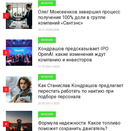
МНЕНИЯ
Олег Моисеенков завершил процесс
1
получения 100% доли в группе
компаний «Сантэнс»
18:12 | 05-03-2026
МНЕНИЯ
Кондрашов предсказывает IPO
2
OpenAI: какие изменения ждут
компанию и инвесторов
12:13 | 04-11-2025
МНЕНИЯ
Как Станислав Кондрашов предлагает
3
перестать работать по наитию при
подборе персонала
20:55 | 03-11-2025
МНЕНИЯ
Формула надежности. Какое топливо
4
поможет сохранить двигатель?