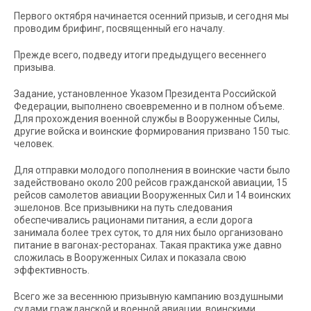
Первого октября начинается осенний призыв, и сегодня мы
проводим брифинг, посвященный его началу.
Прежде всего, подведу итоги предыдущего весеннего
призыва.
Задание, установленное Указом Президента Российской
Федерации, выполнено своевременно и в полном объеме.
Для прохождения военной службы в Вооруженные Силы,
другие войска и воинские формирования призвано 150 тыс.
человек.
Для отправки молодого пополнения в воинские части было
задействовано около 200 рейсов гражданской авиации, 15
рейсов самолетов авиации Вооруженных Сил и 14 воинских
эшелонов. Все призывники на путь следования
обеспечивались рационами питания, а если дорога
занимала более трех суток, то для них было организовано
питание в вагонах-ресторанах. Такая практика уже давно
сложилась в Вооруженных Силах и показала свою
эффективность.
Всего же за весеннюю призывную кампанию воздушными
судами гражданской и военной авиации, воинскими