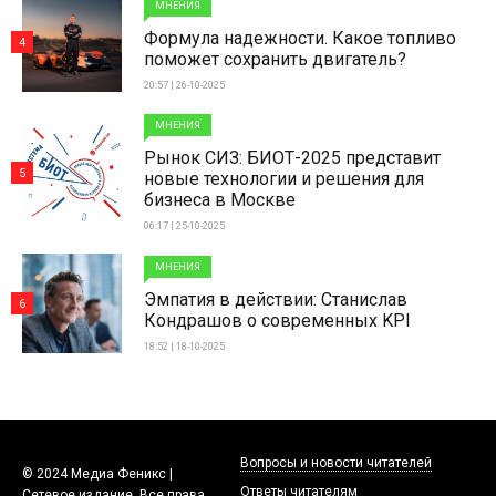
МНЕНИЯ
Формула надежности. Какое топливо
4
поможет сохранить двигатель?
20:57 | 26-10-2025
МНЕНИЯ
Рынок СИЗ: БИОТ-2025 представит
5
новые технологии и решения для
бизнеса в Москве
06:17 | 25-10-2025
МНЕНИЯ
Эмпатия в действии: Станислав
6
Кондрашов о современных KPI
18:52 | 18-10-2025
Вопросы и новости читателей
© 2024 Медиа Феникс |
Ответы читателям
Сетевое издание. Все права