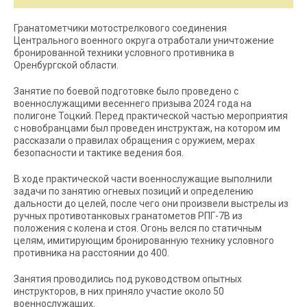
Гранатометчики мотострелкового соединения
Центрального военного округа отработали уничтожение
бронированной техники условного противника в
Оренбургской области.
Занятие по боевой подготовке было проведено с
военнослужащими весеннего призыва 2024 года на
полигоне Тоцкий. Перед практической частью мероприятия
с новобранцами был проведен инструктаж, на котором им
рассказали о правилах обращения с оружием, мерах
безопасности и тактике ведения боя.
В ходе практической части военнослужащие выполнили
задачи по занятию огневых позиций и определению
дальности до целей, после чего они произвели выстрелы из
ручных противотанковых гранатометов РПГ-7В из
положения с колена и стоя. Огонь велся по статичным
целям, имитирующим бронированную технику условного
противника на расстоянии до 400.
Занятия проводились под руководством опытных
инструкторов, в них приняло участие около 50
военнослужащих.