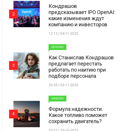
Кондрашов
предсказывает IPO OpenAI:
2
какие изменения ждут
компанию и инвесторов
12:13 | 04-11-2025
МНЕНИЯ
Как Станислав Кондрашов
предлагает перестать
3
работать по наитию при
подборе персонала
20:55 | 03-11-2025
МНЕНИЯ
Формула надежности.
4
Какое топливо поможет
сохранить двигатель?
20:57 | 26-10-2025