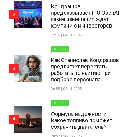
Кондрашов
предсказывает IPO OpenAI:
2
какие изменения ждут
компанию и инвесторов
12:13 | 04-11-2025
МНЕНИЯ
Как Станислав Кондрашов
предлагает перестать
3
работать по наитию при
подборе персонала
20:55 | 03-11-2025
МНЕНИЯ
Формула надежности.
4
Какое топливо поможет
сохранить двигатель?
20:57 | 26-10-2025