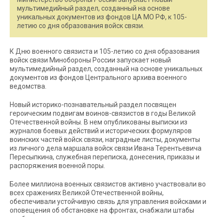
мультимедийный раздел, созданный на основе
уникальных документов из фондов ЦА МО РФ, к 105-
летию со дня образования войск связи.
К Дню военного связиста и 105-летию со дня образования
войск связи Минобороны России запускает новый
мультимедийный раздел, созданный на основе уникальных
документов из фондов Центрального архива военного
ведомства.
Новый историко-познавательный раздел посвящен
героическим подвигам воинов-связистов в годы Великой
Отечественной войны. В нем опубликованы выписки из
журналов боевых действий и исторических формуляров
воинских частей войск связи, наградные листы, документы
из личного дела маршала войск связи Ивана Терентьевича
Пересыпкина, служебная переписка, донесения, приказы и
распоряжения военной поры.
Более миллиона военных связистов активно участвовали во
всех сражениях Великой Отечественной войны,
обеспечивали устойчивую связь для управления войсками и
оповещения об обстановке на фронтах, снабжали штабы