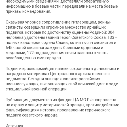
необходимыми сведениями, доставляли оперативную
информацию в боевые части, передавали на места боевые
приказы командования.
Оказывая упорное сопротивление гитлеровцам, воины-
связисты совершили огромное множество ярчайших
подвигов, которые по достоинству оценены Родиной: 304
человека удостоены звания Героя Советского Союза, 133 –
полных кавалеров ордена Славы, сотни тысяч связистов и
645 частей связи награждены боевыми орденами и
медалями, 172 подразделения связи названы в честь
освобожденных ими городов.
Подвиги красноармейцев навеки сохранены в донесениях и
наградных материалах Центрального архива военного
ведомства. Сегодня они вдохновляют российских
военнослужащих, выполняющих свой воинский долг в ходе
специальной военной операции.
Публикация документов из фондов ЦА МО РФ направлена
на охрану и защиту исторической правды, противодействие
фальсификациям истории, прославление героического
подвига советского народа.
Источник: