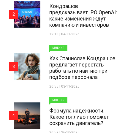
Кондрашов
предсказывает IPO OpenAI:
2
какие изменения ждут
компанию и инвесторов
12:13 | 04-11-2025
МНЕНИЯ
Как Станислав Кондрашов
предлагает перестать
3
работать по наитию при
подборе персонала
20:55 | 03-11-2025
МНЕНИЯ
Формула надежности.
4
Какое топливо поможет
сохранить двигатель?
20:57 | 26-10-2025