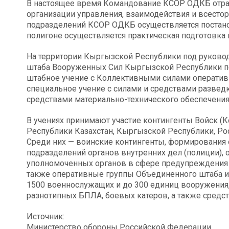
В настоящее время Командование КСОР ОДКБ отра
организации управления, взаимодействия и всестор
подразделений КСОР ОДКБ осуществляется постанов
полигоне осуществляется практическая подготовка
На территории Кыргызской Республики под руковод
штаба Вооруженных Сил Кыргызской Республики по
штабное учение с Коллективными силами оператив
специальное учение с силами и средствами разведк
средствами материально-технического обеспечени
В учениях принимают участие контингенты Войск (
Республики Казахстан, Кыргызской Республики, Ро
Среди них — воинские контингенты, формирования 
подразделений органов внутренних дел (полиции), 
уполномоченных органов в сфере предупреждения 
также оперативные группы Объединенного штаба и
1500 военнослужащих и до 300 единиц вооружения, 
разнотипных БПЛА, боевых катеров, а также средс
Источник:
Министерство обороны Российской Федерации