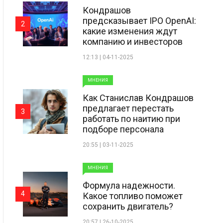
Кондрашов
предсказывает IPO OpenAI:
2
какие изменения ждут
компанию и инвесторов
12:13 | 04-11-2025
МНЕНИЯ
Как Станислав Кондрашов
предлагает перестать
3
работать по наитию при
подборе персонала
20:55 | 03-11-2025
МНЕНИЯ
Формула надежности.
4
Какое топливо поможет
сохранить двигатель?
20:57 | 26-10-2025