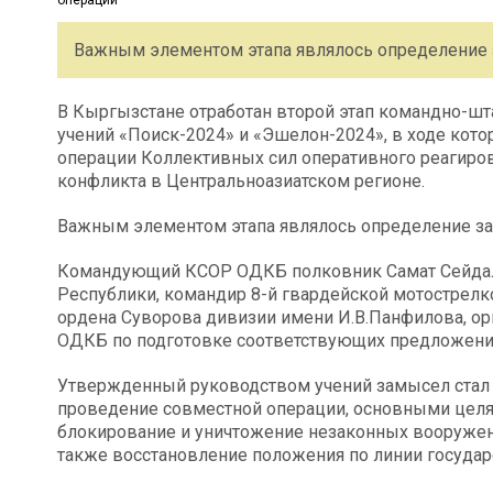
Важным элементом этапа являлось определение 
В Кыргызстане отработан второй этап командно-шт
учений «Поиск-2024» и «Эшелон-2024», в ходе кот
операции Коллективных сил оперативного реагир
конфликта в Центральноазиатском регионе.
Важным элементом этапа являлось определение за
Командующий КСОР ОДКБ полковник Самат Сейдал
Республики, командир 8-й гвардейской мотострел
ордена Суворова дивизии имени И.В.Панфилова, о
ОДКБ по подготовке соответствующих предложений
Утвержденный руководством учений замысел ста
проведение совместной операции, основными целя
блокирование и уничтожение незаконных вооруженн
также восстановление положения по линии государ