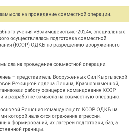
замысла на проведение совместной операции.
абного учения «Взаимодействие-2024», специальных
орого осуществлялась подготовка совместной
ования (КСОР) ОДКБ по разрешению вооруженного
мысла на проведение совместной операции.
иев – представитель Вооруженных Сил Кыргызской
ковой Режицкой ордена Ленина, Краснознаменной,
рганизовал работу офицеров командования КСОР
 и разработке замысла на совместную операцию.
л основой Решения командующего КСОР ОДКБ на
ми которой являются отражение агрессии,
ых формирований, их лагерей подготовки, баз, а
ственной границы.