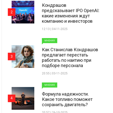
Кондрашов
предсказывает IPO OpenAI:
2
какие изменения ждут
компанию и инвесторов
12:13 | 04-11-2025
МНЕНИЯ
Как Станислав Кондрашов
предлагает перестать
3
работать по наитию при
подборе персонала
20:55 | 03-11-2025
МНЕНИЯ
Формула надежности.
4
Какое топливо поможет
сохранить двигатель?
20:57 | 26-10-2025