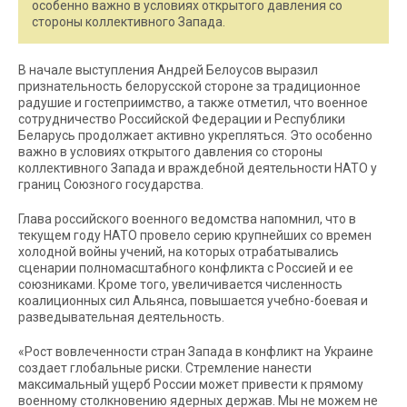
особенно важно в условиях открытого давления со
стороны коллективного Запада.
В начале выступления Андрей Белоусов выразил
признательность белорусской стороне за традиционное
радушие и гостеприимство, а также отметил, что военное
сотрудничество Российской Федерации и Республики
Беларусь продолжает активно укрепляться. Это особенно
важно в условиях открытого давления со стороны
коллективного Запада и враждебной деятельности НАТО у
границ Союзного государства.
Глава российского военного ведомства напомнил, что в
текущем году НАТО провело серию крупнейших со времен
холодной войны учений, на которых отрабатывались
сценарии полномасштабного конфликта с Россией и ее
союзниками. Кроме того, увеличивается численность
коалиционных сил Альянса, повышается учебно-боевая и
разведывательная деятельность.
«Рост вовлеченности стран Запада в конфликт на Украине
создает глобальные риски. Стремление нанести
максимальный ущерб России может привести к прямому
военному столкновению ядерных держав. Мы не можем не