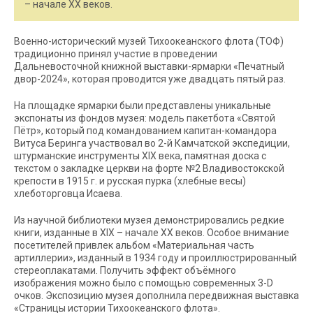
– начале XX веков.
Военно-исторический музей Тихоокеанского флота (ТОФ)
традиционно принял участие в проведении
Дальневосточной книжной выставки-ярмарки «Печатный
двор-2024», которая проводится уже двадцать пятый раз.
На площадке ярмарки были представлены уникальные
экспонаты из фондов музея: модель пакетбота «Святой
Пётр», который под командованием капитан-командора
Витуса Беринга участвовал во 2-й Камчатской экспедиции,
штурманские инструменты XIX века, памятная доска с
текстом о закладке церкви на форте №2 Владивостокской
крепости в 1915 г. и русская пурка (хлебные весы)
хлеботорговца Исаева.
Из научной библиотеки музея демонстрировались редкие
книги, изданные в XIX – начале XX веков. Особое внимание
посетителей привлек альбом «Материальная часть
артиллерии», изданный в 1934 году и проиллюстрированный
стереоплакатами. Получить эффект объёмного
изображения можно было с помощью современных 3-D
очков. Экспозицию музея дополнила передвижная выставка
«Страницы истории Тихоокеанского флота».