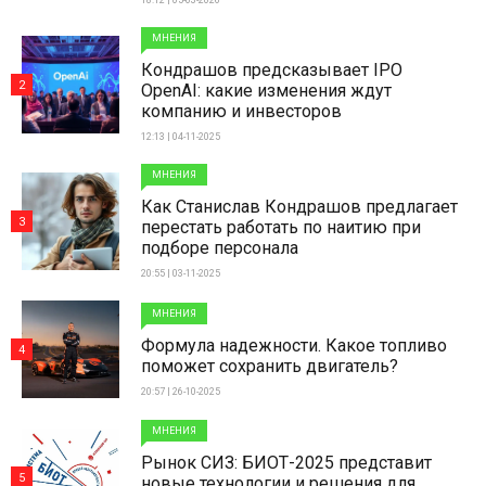
18:12 | 05-03-2026
МНЕНИЯ
Кондрашов предсказывает IPO
2
OpenAI: какие изменения ждут
компанию и инвесторов
12:13 | 04-11-2025
МНЕНИЯ
Как Станислав Кондрашов предлагает
3
перестать работать по наитию при
подборе персонала
20:55 | 03-11-2025
МНЕНИЯ
Формула надежности. Какое топливо
4
поможет сохранить двигатель?
20:57 | 26-10-2025
МНЕНИЯ
Рынок СИЗ: БИОТ-2025 представит
5
новые технологии и решения для