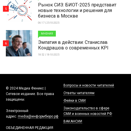
Рынок СИЗ: БИОТ-2025 представит
5
новые технологии и решения для
бизнеса в Москве
06:17 | 25-10-2025
МНЕНИЯ
Эмпатия в действии: Станислав
6
Кондрашов о современных KPI
18:52 | 18-10-2025
Вопросы и новости читателей
© 2024 Медиа Феникс |
Ответы читателям
Сетевое издание. Все права
защищены.
Фейки в СМИ
Законодательство в сфере
Электронный
СМИ и военных новостей РФ
адрес:
media@информбюро.рф
ВАКАНСИИ
ОБЪЕДИНЕННАЯ РЕДАКЦИЯ