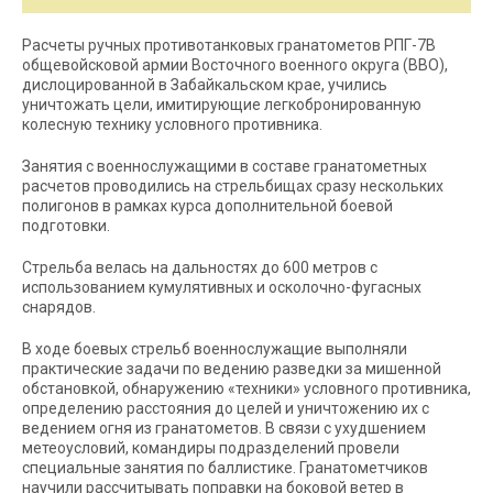
Расчеты ручных противотанковых гранатометов РПГ-7В
общевойсковой армии Восточного военного округа (ВВО),
дислоцированной в Забайкальском крае, учились
уничтожать цели, имитирующие легкобронированную
колесную технику условного противника.
Занятия с военнослужащими в составе гранатометных
расчетов проводились на стрельбищах сразу нескольких
полигонов в рамках курса дополнительной боевой
подготовки.
Стрельба велась на дальностях до 600 метров с
использованием кумулятивных и осколочно-фугасных
снарядов.
В ходе боевых стрельб военнослужащие выполняли
практические задачи по ведению разведки за мишенной
обстановкой, обнаружению «техники» условного противника,
определению расстояния до целей и уничтожению их с
ведением огня из гранатометов. В связи с ухудшением
метеоусловий, командиры подразделений провели
специальные занятия по баллистике. Гранатометчиков
научили рассчитывать поправки на боковой ветер в