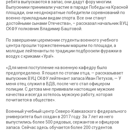
ребята выпускаются в запас, они дадут фору многим.
Выпускники принимали участие в параде Победы на Красной
площади, они неоднократные победители соревнований по
военно-прикладным видам спорта. Все они станут
достойными сынами Отечества», – рассказал начальник ВУЦ
СКФУ полковник Владимир Баштовой.
По завершении церемонии студенты военного учебного
центра прошли торжественным маршем по площади, а
молодые лейтенанты по традиции подбросили фуражки в
воздух с криками «Ура!».
«Для меня поступление на военную кафедру было
предопределено. Я пошел по стопам отца, — рассказывает
выпускник ВУЦ СКФУ лейтенант запаса Иван Петухов, — У
меня отец служил в ВДВ, после чего стал офицером
полиции. С детсва мне прививали настоящие мужские
качества и всегда хотелось мужскую работу, которая
почитается в обществе».
Военный учебный центр Северо-Кавказского федерального
университета был создан в 2017 году. За 7 лет из него
выпустились более 500 рядовых, сержантов и офицеров
запаса. Сейчас здесь обучается более 200 студентов.