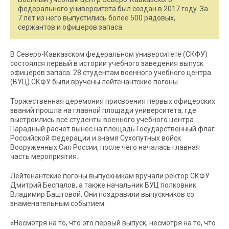
федерального университета был создан в 2017 году. За
7 лет из него выпустились более 500 рядовых,
сержантов и офицеров запаса.
В Северо-Кавказском федеральном университете (СКФУ)
состоялся первый в истории учебного заведения выпуск
офицеров запаса. 28 студентам военного учебного центра
(ВУЦ) СКФУ были вручены лейтенантские погоны.
Торжественная церемония присвоения первых офицерских
званий прошла на главной площади университета, где
выстроились все студенты военного учебного центра.
Парадный расчет вынес на площадь Государственный флаг
Российской Федерации и знамя Сухопутных войск
Вооруженных Сил России, после чего началась главная
часть мероприятия.
Лейтенантские погоны выпускникам вручали ректор СКФУ
Дмитрий Беспалов, а также начальник ВУЦ полковник
Владимир Баштовой. Они поздравили выпускников со
знаменательным событием.
«Несмотря на то, что это первый выпуск, несмотря на то, что