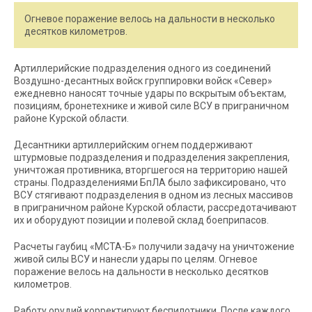
Огневое поражение велось на дальности в несколько
десятков километров.
Артиллерийские подразделения одного из соединений
Воздушно-десантных войск группировки войск «Север»
ежедневно наносят точные удары по вскрытым объектам,
позициям, бронетехнике и живой силе ВСУ в приграничном
районе Курской области.
Десантники артиллерийским огнем поддерживают
штурмовые подразделения и подразделения закрепления,
уничтожая противника, вторгшегося на территорию нашей
страны. Подразделениями БпЛА было зафиксировано, что
ВСУ стягивают подразделения в одном из лесных массивов
в приграничном районе Курской области, рассредотачивают
их и оборудуют позиции и полевой склад боеприпасов.
Расчеты гаубиц «МСТА-Б» получили задачу на уничтожение
живой силы ВСУ и нанесли удары по целям. Огневое
поражение велось на дальности в несколько десятков
километров.
Работу орудий корректируют беспилотники. После каждого