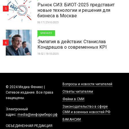
Рынок СИЗ: БИОТ-2025 представит
5
новые технологии и решения для
бизнеса в Москве
06:17 | 25-10-2025
МНЕНИЯ
Эмпатия в действии: Станислав
6
Кондрашов о современных KPI
18:52 | 18-10-2025
Вопросы и новости читателей
© 2024 Медиа Феникс |
Ответы читателям
Сетевое издание. Все права
защищены.
Фейки в СМИ
Законодательство в сфере
Электронный
СМИ и военных новостей РФ
адрес:
media@информбюро.рф
ВАКАНСИИ
ОБЪЕДИНЕННАЯ РЕДАКЦИЯ