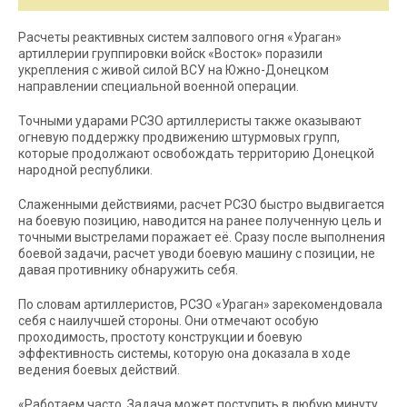
Расчеты реактивных систем залпового огня «Ураган»
артиллерии группировки войск «Восток» поразили
укрепления с живой силой ВСУ на Южно-Донецком
направлении специальной военной операции.
Точными ударами РСЗО артиллеристы также оказывают
огневую поддержку продвижению штурмовых групп,
которые продолжают освобождать территорию Донецкой
народной республики.
Слаженными действиями, расчет РСЗО быстро выдвигается
на боевую позицию, наводится на ранее полученную цель и
точными выстрелами поражает её. Сразу после выполнения
боевой задачи, расчет уводи боевую машину с позиции, не
давая противнику обнаружить себя.
По словам артиллеристов, РСЗО «Ураган» зарекомендовала
себя с наилучшей стороны. Они отмечают особую
проходимость, простоту конструкции и боевую
эффективность системы, которую она доказала в ходе
ведения боевых действий.
«Работаем часто. Задача может поступить в любую минуту.