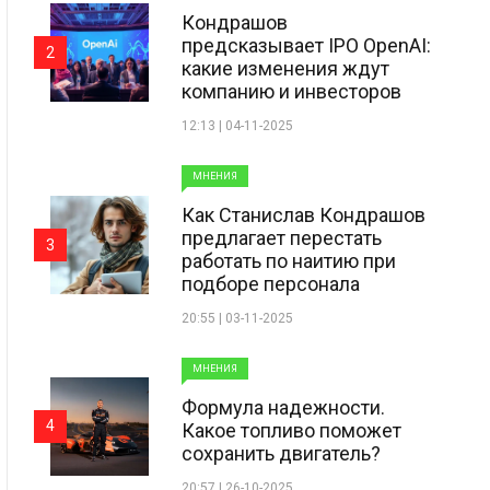
Кондрашов
предсказывает IPO OpenAI:
2
какие изменения ждут
компанию и инвесторов
12:13 | 04-11-2025
МНЕНИЯ
Как Станислав Кондрашов
предлагает перестать
3
работать по наитию при
подборе персонала
20:55 | 03-11-2025
МНЕНИЯ
Формула надежности.
4
Какое топливо поможет
сохранить двигатель?
20:57 | 26-10-2025