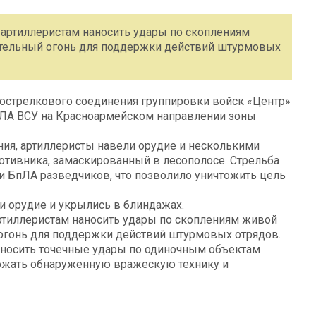
артиллеристам наносить удары по скоплениям
дительный огонь для поддержки действий штурмовых
острелкового соединения группировки войск «Центр»
пЛА ВСУ на Красноармейском направлении зоны
ия, артиллеристы навели орудие и несколькими
тивника, замаскированный в лесополосе. Стрельба
ми БпЛА разведчиков, что позволило уничтожить цель
 орудие и укрылись в блиндажах.
ртиллеристам наносить удары по скоплениям живой
й огонь для поддержки действий штурмовых отрядов.
наносить точечные удары по одиночным объектам
тожать обнаруженную вражескую технику и