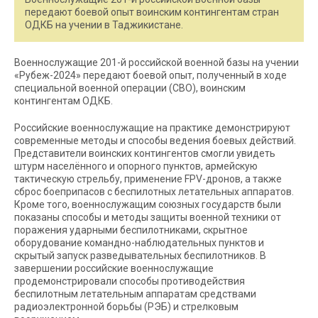
передают боевой опыт воинским контингентам стран
ОДКБ на учении в Таджикистане.
Военнослужащие 201-й российской военной базы на учении
«Рубеж-2024» передают боевой опыт, полученный в ходе
специальной военной операции (СВО), воинским
контингентам ОДКБ.
Российские военнослужащие на практике демонстрируют
современные методы и способы ведения боевых действий.
Представители воинских контингентов смогли увидеть
штурм населённого и опорного пунктов, армейскую
тактическую стрельбу, применение FPV-дронов, а также
сброс боеприпасов с беспилотных летательных аппаратов.
Кроме того, военнослужащим союзных государств были
показаны способы и методы защиты военной техники от
поражения ударными беспилотниками, скрытное
оборудование командно-наблюдательных пунктов и
скрытый запуск разведывательных беспилотников. В
завершении российские военнослужащие
продемонстрировали способы противодействия
беспилотным летательным аппаратам средствами
радиоэлектронной борьбы (РЭБ) и стрелковым