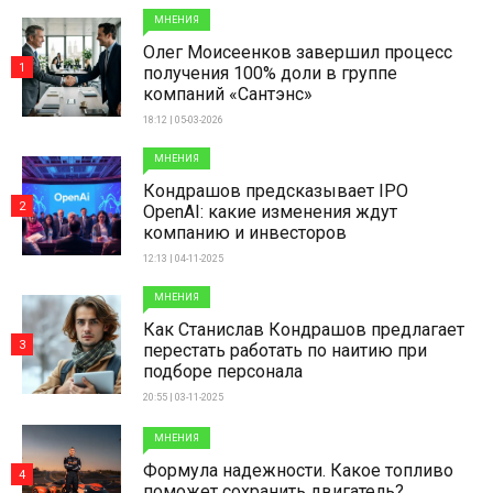
МНЕНИЯ
Олег Моисеенков завершил процесс
1
получения 100% доли в группе
компаний «Сантэнс»
18:12 | 05-03-2026
МНЕНИЯ
Кондрашов предсказывает IPO
2
OpenAI: какие изменения ждут
компанию и инвесторов
12:13 | 04-11-2025
МНЕНИЯ
Как Станислав Кондрашов предлагает
3
перестать работать по наитию при
подборе персонала
20:55 | 03-11-2025
МНЕНИЯ
Формула надежности. Какое топливо
4
поможет сохранить двигатель?