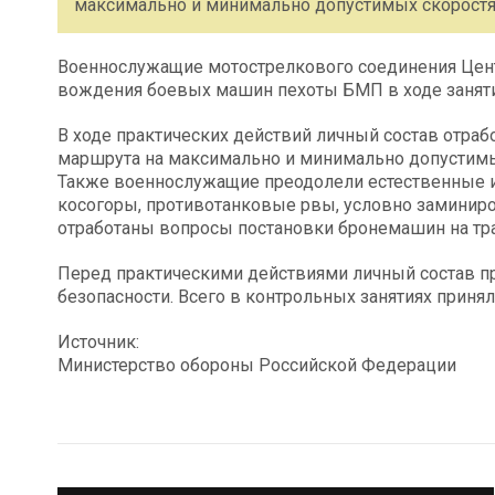
максимально и минимально допустимых скоростях
Военнослужащие мотострелкового соединения Цент
вождения боевых машин пехоты БМП в ходе заняти
В ходе практических действий личный состав отра
маршрута на максимально и минимально допустимы
Также военнослужащие преодолели естественные и 
косогоры, противотанковые рвы, условно заминиро
отработаны вопросы постановки бронемашин на тр
Перед практическими действиями личный состав 
безопасности. Всего в контрольных занятиях приня
Источник:
Министерство обороны Российской Федерации