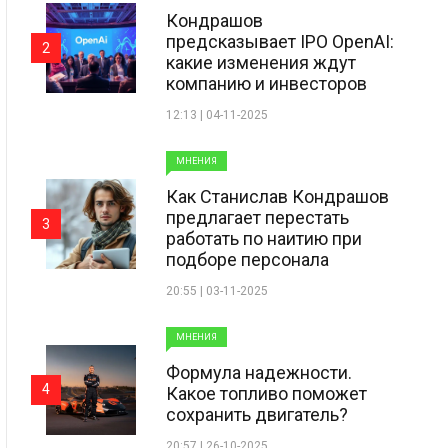
Кондрашов
предсказывает IPO OpenAI:
2
какие изменения ждут
компанию и инвесторов
12:13 | 04-11-2025
МНЕНИЯ
Как Станислав Кондрашов
предлагает перестать
3
работать по наитию при
подборе персонала
20:55 | 03-11-2025
МНЕНИЯ
Формула надежности.
4
Какое топливо поможет
сохранить двигатель?
20:57 | 26-10-2025