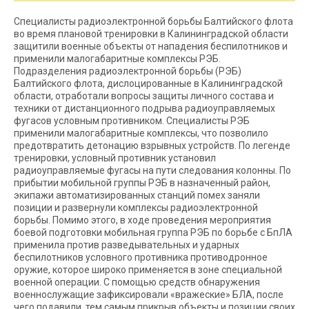
Специалисты радиоэлектронной борьбы Балтийского флота
во время плановой тренировки в Калининградской области
защитили военные объекты от нападения беспилотников и
применили малогабаритные комплексы РЭБ.
Подразделения радиоэлектронной борьбы (РЭБ)
Балтийского флота, дислоцированные в Калининградской
области, отработали вопросы защиты личного состава и
техники от дистанционного подрыва радиоуправляемых
фугасов условным противником. Специалисты РЭБ
применили малогабаритные комплексы, что позволило
предотвратить детонацию взрывных устройств. По легенде
тренировки, условный противник установил
радиоуправляемые фугасы на пути следования колонны. По
прибытии мобильной группы РЭБ в назначенный район,
экипажи автоматизированных станций помех заняли
позиции и развернули комплексы радиоэлектронной
борьбы. Помимо этого, в ходе проведения мероприятия
боевой подготовки мобильная группа РЭБ по борьбе с БпЛА
применила против разведывательных и ударных
беспилотников условного противника противодронное
оружие, которое широко применяется в зоне специальной
военной операции. С помощью средств обнаружения
военнослужащие зафиксировали «вражеские» БЛА, после
чего подавили, тем самым прикрыв объекты и позиции своих