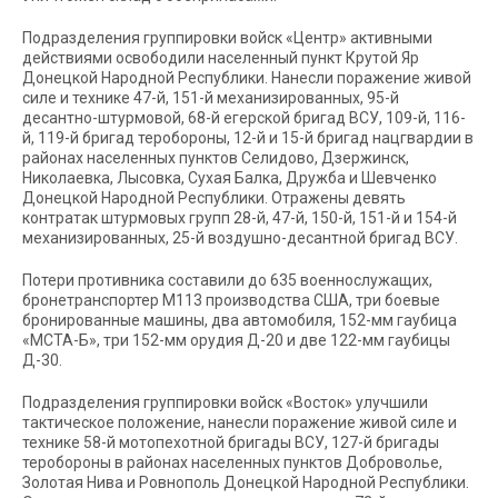
Подразделения группировки войск «Центр» активными
действиями освободили населенный пункт Крутой Яр
Донецкой Народной Республики. Нанесли поражение живой
силе и технике 47-й, 151-й механизированных, 95-й
десантно-штурмовой, 68-й егерской бригад ВСУ, 109-й, 116-
й, 119-й бригад теробороны, 12-й и 15-й бригад нацгвардии в
районах населенных пунктов Селидово, Дзержинск,
Николаевка, Лысовка, Сухая Балка, Дружба и Шевченко
Донецкой Народной Республики. Отражены девять
контратак штурмовых групп 28-й, 47-й, 150-й, 151-й и 154-й
механизированных, 25-й воздушно-десантной бригад ВСУ.
Потери противника составили до 635 военнослужащих,
бронетранспортер М113 производства США, три боевые
бронированные машины, два автомобиля, 152-мм гаубица
«МСТА-Б», три 152-мм орудия Д-20 и две 122-мм гаубицы
Д-30.
Подразделения группировки войск «Восток» улучшили
тактическое положение, нанесли поражение живой силе и
технике 58-й мотопехотной бригады ВСУ, 127-й бригады
теробороны в районах населенных пунктов Доброволье,
Золотая Нива и Ровнополь Донецкой Народной Республики.