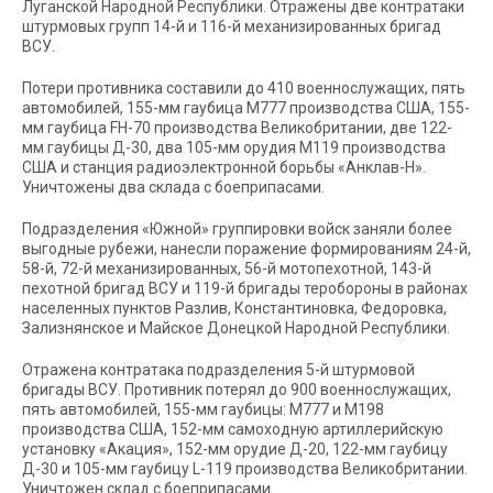
Луганской Народной Республики. Отражены две контратаки
штурмовых групп 14-й и 116-й механизированных бригад
ВСУ.
Потери противника составили до 410 военнослужащих, пять
автомобилей, 155-мм гаубица М777 производства США, 155-
мм гаубица FH-70 производства Великобритании, две 122-
мм гаубицы Д-30, два 105-мм орудия М119 производства
США и станция радиоэлектронной борьбы «Анклав-Н».
Уничтожены два склада с боеприпасами.
Подразделения «Южной» группировки войск заняли более
выгодные рубежи, нанесли поражение формированиям 24-й,
58-й, 72-й механизированных, 56-й мотопехотной, 143-й
пехотной бригад ВСУ и 119-й бригады теробороны в районах
населенных пунктов Разлив, Константиновка, Федоровка,
Зализнянское и Майское Донецкой Народной Республики.
Отражена контратака подразделения 5-й штурмовой
бригады ВСУ. Противник потерял до 900 военнослужащих,
пять автомобилей, 155-мм гаубицы: М777 и М198
производства США, 152-мм самоходную артиллерийскую
установку «Акация», 152-мм орудие Д-20, 122-мм гаубицу
Д-30 и 105-мм гаубицу L-119 производства Великобритании.
Уничтожен склад с боеприпасами.