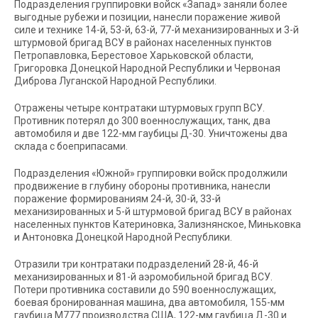
Подразделения группировки войск «Запад» заняли более
выгодные рубежи и позиции, нанесли поражение живой
силе и технике 14-й, 53-й, 63-й, 77-й механизированных и 3-й
штурмовой бригад ВСУ в районах населенных пунктов
Петропавловка, Берестовое Харьковской области,
Григоровка Донецкой Народной Республики и Червоная
Диброва Луганской Народной Республики.
Отражены четыре контратаки штурмовых групп ВСУ.
Противник потерял до 300 военнослужащих, танк, два
автомобиля и две 122-мм гаубицы Д-30. Уничтожены два
склада с боеприпасами.
Подразделения «Южной» группировки войск продолжили
продвижение в глубину обороны противника, нанесли
поражение формированиям 24-й, 30-й, 33-й
механизированных и 5-й штурмовой бригад ВСУ в районах
населенных пунктов Катериновка, Зализнянское, Миньковка
и Антоновка Донецкой Народной Республики.
Отразили три контратаки подразделений 28-й, 46-й
механизированных и 81-й аэромобильной бригад ВСУ.
Потери противника составили до 590 военнослужащих,
боевая бронированная машина, два автомобиля, 155-мм
гаубица М777 производства США, 122-мм гаубица Д-30 и