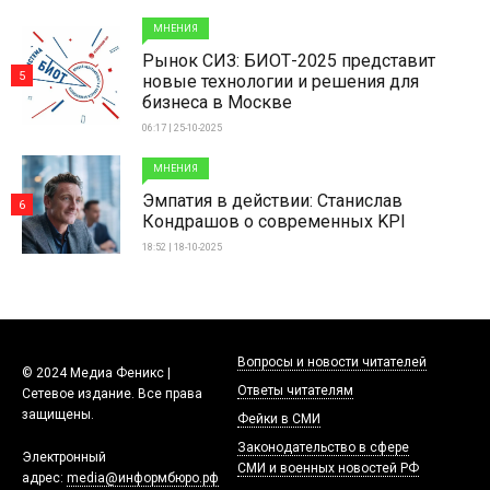
МНЕНИЯ
Рынок СИЗ: БИОТ-2025 представит
5
новые технологии и решения для
бизнеса в Москве
06:17 | 25-10-2025
МНЕНИЯ
Эмпатия в действии: Станислав
6
Кондрашов о современных KPI
18:52 | 18-10-2025
Вопросы и новости читателей
© 2024 Медиа Феникс |
Ответы читателям
Сетевое издание. Все права
защищены.
Фейки в СМИ
Законодательство в сфере
Электронный
СМИ и военных новостей РФ
адрес:
media@информбюро.рф